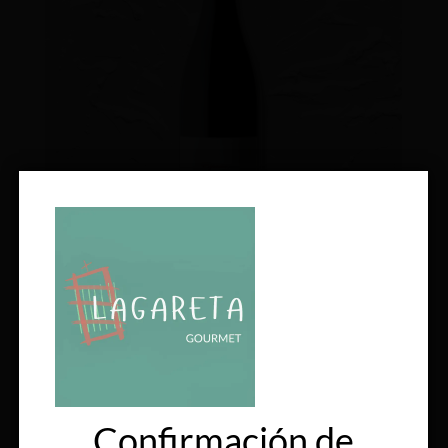
Forjas del Salnés – Goliardo Espadeiro 2019
€
22.87
2026-08-31
€
32.00
IVA incluido
Añadir al carrito
Confirmación de