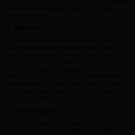
para acompañar mariscos y pescados frescos, siendo la
elección ideal para quienes buscan un vino blanco
elegante y vibrante.
2.
Ribeiro
La DO Ribeiro es una de las más antiguas de España,
ubicada en la confluencia de los ríos Miño, Arnoia y
Avia. Conocida tanto por sus vinos blancos como por
sus tintos, en esta región predominan uvas autóctonas
como la Treixadura y el Godello para los blancos, y la
Mencía y Caiño para los tintos. Los
vinos del Ribeiro
se
caracterizan por su frescura, aromas florales y frutales,
y una ligera acidez, lo que los convierte en una opción
versátil y agradable para diversas ocasiones.
3.
Ribeira Sacra
Esta DO es famosa por sus viñedos en terrazas a lo
largo de los cañones de los ríos Miño y Sil, donde las