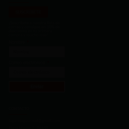
SUSCRÍBETE
¡Suscríbete a nuestra lista de
correo y consigue un 10% de
descuento en tu primera
compra y mucho más!
Nombre
Correo electrónico
Enviar
CONTACTO
lagaretagourmet@gmail.com
Plaza Mayor 7 , 24450