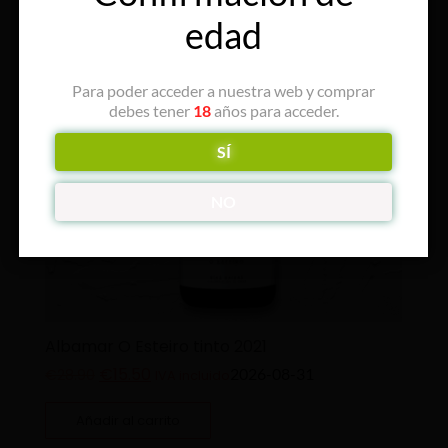
edad
Para poder acceder a nuestra web y comprar
debes tener
18
años para acceder.
SÍ
NO
Albamar O Esteiro tinto 2021
€
15.50
2026-08-31
€
28.90
IVA incluido
Añadir al carrito