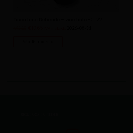
Finca Luna Beberide – vino tinto -2022
€
10.65
2026-08-31
€
13.20
IVA incluido
Añadir al carrito
SÍGUENOS EN REDES