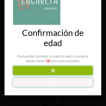
Vieitez
€
20.45
2026-08-31
€
25.00
IVA incluido
Añadir al carrito
Confirmación de
edad
Para poder acceder a nuestra web y comprar
debes tener
18
años para acceder.
SÍ
NO