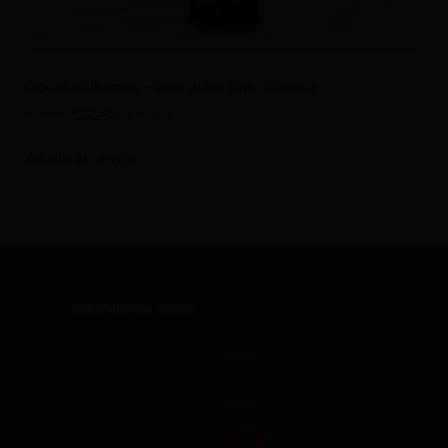
Godelia Libamus – vino dulce tinto Mencía
€
19.50
€
12.58
IVA incluido
Añadir al carrito
SÍGUENOS EN REDES