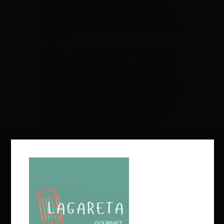
inoxidable. Finalmente, el vino envejece durante
12 meses en barricas de roble francés, lo que le
aporta complejidad, elegancia y un gran potencial
de guarda.
Paixar
es un vino tinto de color rojo intenso con
ribetes granates. En nariz, se presenta con una
intensidad aromática alta, ofreciendo aromas a
fruta roja madura, especias, hierbas aromáticas y
un toque mineral. En boca, es un vino fresco, con
taninos bien integrados, elegante y con un largo
final persistente. La rusticidad del terruño de
Dragonte se integra perfectamente con la
elegancia de la Mencía, creando un vino con una
gran personalidad.
Paixar Vino
es un vino tinto excepcional que
representa a la perfección la tipicidad de los vinos
del Bierzo. Un vino fresco, elegante, con carácter y
lleno de potencial de guarda, que sin duda
sorprenderá a los amantes de los grandes vinos
tintos.
Otros vinos de la Bodega
Finca Luna Beberide – vino tinto