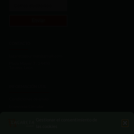
Enviar
CONTACTO
lagaretagourmet@gmail.com
Plaza Mayor 7 , 24450
Toreno, León
INFORMACIÓN ÚTIL
Condiciones de envío
Economía Circular
Aviso legal
Gestionar el consentimiento de
Términos del servicio
las cookies
Políticas de privacidad