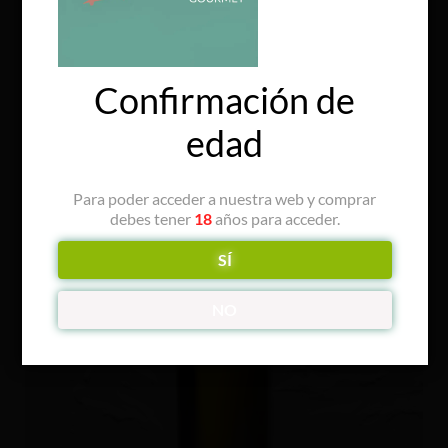
Confirmación de
edad
Productos relacionados
Para poder acceder a nuestra web y comprar
¡Oferta!
debes tener
18
años para acceder.
SÍ
NO