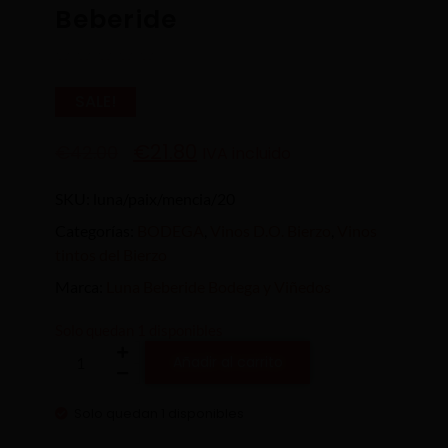
Beberide
☆
☆
☆
☆
☆
SALE!
€
21.80
€
42.00
IVA incluido
SKU:
luna/paix/mencia/20
Categorías:
BODEGA
,
Vinos D.O. Bierzo
,
Vinos
tintos del Bierzo
Marca:
Luna Beberide Bodega y Viñedos
Solo quedan 1 disponibles
Añadir al carrito
Solo quedan 1 disponibles