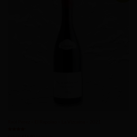
Raúl Perez – El Rapolao – La Vizcaína – 2021
Valorado
€
25.00
€
16.80
IVA incluido