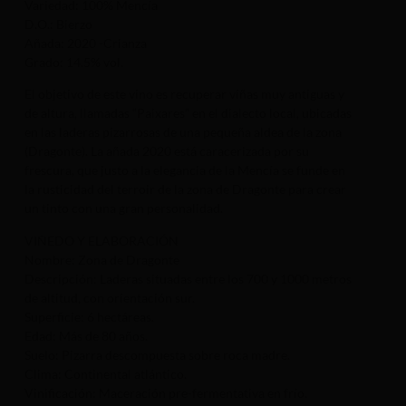
Variedad: 100% Mencía
D.O.: Bierzo
Añada: 2020 -Crianza
Grado: 14.5% vol.
El objetivo de este vino es recuperar viñas muy antiguas y
de altura, llamadas “Paixares” en el dialecto local, ubicadas
en las laderas pizarrosas de una pequeña aldea de la zona
(Dragonte). La añada 2020 está caracerizada por su
frescura, que justo a la elegancia de la Mencía se funde en
la rusticidad del terroir de la zona de Dragonte para crear
un tinto con una gran personalidad.
VIÑEDO Y ELABORACIÓN
Nombre: Zona de Dragonte
Descripción: Laderas situadas entre los 700 y 1000 metros
de altitud, con orientación sur.
Superficie: 6 hectáreas.
Edad: Más de 80 años.
Suelo: Pizarra descompuesta sobre roca madre.
Clima: Continental atlántico.
Vinificación: Maceración pre-fermentativa en frío.