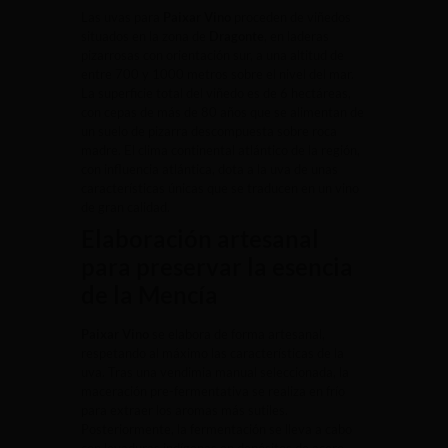
Las uvas para
Paixar Vino
proceden de viñedos
situados en la zona de
Dragonte
, en laderas
pizarrosas con orientación sur, a una altitud de
entre 700 y 1000 metros sobre el nivel del mar.
La superficie total del viñedo es de 6 hectáreas,
con cepas de más de 80 años que se alimentan de
un suelo de pizarra descompuesta sobre roca
madre. El clima continental atlántico de la región,
con influencia atlántica, dota a la uva de unas
características únicas que se traducen en un vino
de gran calidad.
Elaboración artesanal
para preservar la esencia
de la Mencía
Paixar Vino
se elabora de forma artesanal,
respetando al máximo las características de la
uva. Tras una vendimia manual seleccionada, la
maceración pre-fermentativa se realiza en frío
para extraer los aromas más sutiles.
Posteriormente, la fermentación se lleva a cabo
con levaduras indígenas en depósitos de acero