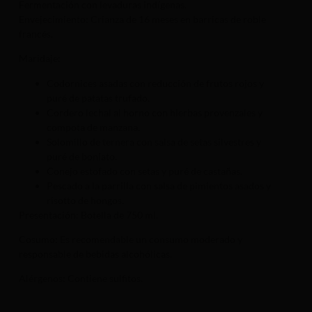
Fermentación con levaduras indígenas.
Envejecimiento: Crianza de 16 meses en barricas de roble
francés.
Maridaje:
Codornices asadas con reducción de frutos rojos y
puré de patatas trufado.
Cordero lechal al horno con hierbas provenzales y
compota de manzana.
Solomillo de ternera con salsa de setas silvestres y
puré de boniato.
Conejo estofado con setas y puré de castañas.
Pescado a la parrilla con salsa de pimientos asados y
risotto de hongos.
Presentación: Botella de 750 ml.
Cosumo: Es recomendable un consumo moderado y
responsable de bebidas alcohólicas.
Alérgenos: Contiene sulfitos.