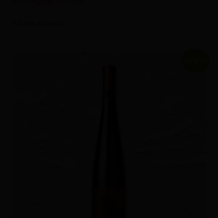
€
32.00
€
22.87
IVA incluido
Añadir al carrito
¡Oferta!