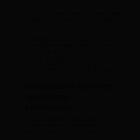
Información
Valoraciones
adicional
(1)
Descripción
Raúl Pérez El Rapolao
es un vino tinto con crianza
elaborado por el reconocido viticultor leonés en el
corazón del
Bierzo
. Este vino, fruto de la mezcla
de las variedades Mencía (34%), Bastardo (33%) y
Garnacha Tintorera (33%), destaca por su
carácter complejo, su expresión mineral y su largo
final.
Un viñedo histórico en
un entorno
privilegiado
Las uvas para
Raúl Pérez El Rapolao
proceden de
viñedos situados en la zona del Rapolao, en
Valtuille de Abajo, a una altitud de 550 metros. La
orientación norte de la zona, junto a los suelos