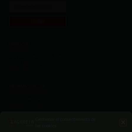
Enviar
CONTACTO
lagaretagourmet@gmail.com
Plaza Mayor 7 , 24450
Toreno, León
INFORMACIÓN ÚTIL
Condiciones de envío
Economía Circular
Aviso legal
Gestionar el consentimiento de
Términos del servicio
las cookies
Políticas de privacidad