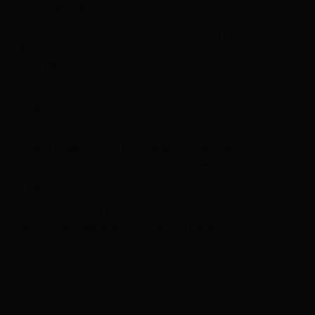
Bodega: Raúl Pérez Bodegas y Viñedos
Variedad: 34% Mencía, 33% Bastardo, 33% Garnacha
Tintorera
D.O.: Bierzo
Tipo: Tinto crianza
Añada: 2021
Grado: 13,5% vol.
Aromas de frutos rojos y notas florales. Es muy especiado,
mineral y expresivo, serio, con poderío, largo y que
muestra un agradable sabor a fruta aderezada.
VIÑEDO Y ELABORACIÓN
Viñedo: La zona del Rapolao, con orientación norte, es la
zona fría de todas las seleccionadas para trabajar este
proyecto situado en Valtuille de Abajo a 550 metros de
altitud.
Edad: Parte del viñedo data de 1920 y la otra de 1980.
Suelo: Ricos en arcilla y hierro.