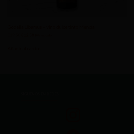
Godelia Libamus – vino dulce tinto Mencía
€
19.50
€
12.58
IVA incluido
Añadir al carrito
SÍGUENOS EN REDES