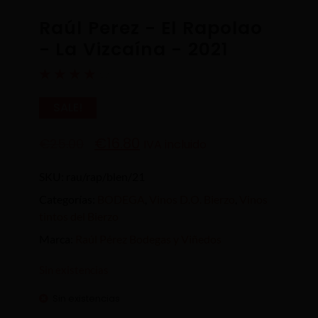
Raúl Perez - El Rapolao
- La Vizcaína - 2021
☆
☆
☆
☆
☆
SALE!
€
16.80
€
25.00
IVA incluido
SKU:
rau/rap/blen/21
Categorías:
BODEGA
,
Vinos D.O. Bierzo
,
Vinos
tintos del Bierzo
Marca:
Raúl Pérez Bodegas y Viñedos
Sin existencias
Sin existencias