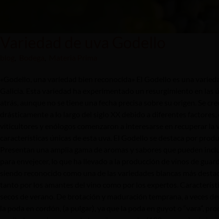
Variedad de uva Godello
blog
,
Bodega
,
Materia Prima
«Godello, una variedad bien reconocida» El Godello es una varieda
Galicia. Esta variedad ha experimentado un resurgimiento en las úl
atrás, aunque no se tiene una fecha precisa sobre su origen. Se c
drásticamente a lo largo del siglo XX debido a diferentes factores
viticultores y enólogos comenzaron a interesarse en recuperar la va
características únicas de esta uva. El Godello se destaca por produ
Presentan una amplia gama de aromas y sabores que pueden incluir 
para envejecer, lo que ha llevado a la producción de vinos de gua
siendo reconocido como una de las variedades blancas más destac
tanto por los amantes del vino como por los expertos. Característ
secos de verano. De brotación y maduración temprana, a veces d
la poda en cordón, (a pulgar), ya que la poda en guyot o “vara”, p