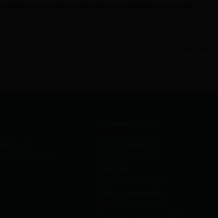
Valdeorras y la mineralidad vibrante de El Bierzo, hasta la
Leer Más
INFORMACIÓN ÚTIL
gmail.com
Condiciones de envío
4450 Toreno, León
Economía Circular
Aviso legal
Términos del servicio
Políticas de privacidad
Política de reembolso
Preguntas frecuentes - FAQ