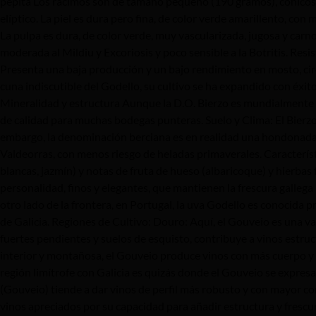
pepita Los racimos son de tamaño pequeño (190 gramos), cónicos,
elíptico. La piel es dura pero fina, de color verde amarillento, c
La pulpa es dura, de color verde, muy vascularizada, jugosa y carno
moderada al Mildiu y Excoriosis y poco sensible a la Botritis. Resi
Presenta una baja producción y un bajo rendimiento en mosto, circun
cuna indiscutible del Godello, su cultivo se ha expandido con éxit
Mineralidad y estructura Aunque la D.O. Bierzo es mundialmente f
de calidad para muchas bodegas punteras. Suelo y Clima: El Bierzo 
embargo, la denominación berciana es en realidad una hondonada r
Valdeorras, con menos riesgo de heladas primaverales. Característi
blancas, jazmín) y notas de fruta de hueso (albaricoque) y hierbas
personalidad, finos y elegantes, que mantienen la frescura gallega
otro lado de la frontera, en Portugal, la uva Godello es conocida 
de Galicia. Regiones de Cultivo: Douro: Aquí, el Gouveio es una v
fuertes pendientes y suelos de esquisto, contribuye a vinos estruc
interior y montañosa, el Gouveio produce vinos con más cuerpo y 
región limítrofe con Galicia es quizás donde el Gouveio se expresa 
(Gouveio) tiende a dar vinos de perfil más robusto y con mayor c
vinos apreciados por su capacidad para añadir estructura y frescur