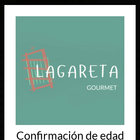
d de uva blanca originaria de la región noroeste de España, especí
timas décadas después de estar al borde de la extinción en la segu
ree que esta variedad ha sido cultivada en Valdeorras durante más
, como la filoxera, una plaga de insectos que afectó gravemente lo
riedad Godello. Iniciaron investigaciones y trabajaron en la mejora 
cir vinos blancos de gran calidad y carácter distintivo. Sus vinos s
notas de frutas tropicales, cítricos, melocotón, pera y flores bl
rda con una complejidad y elegancia excepcionales. El Godello ha g
adas de España. Ha obtenido numerosos premios y elogios por su c
icas: Variedad de vigor medio-alto. Es una variedad que crece muy
emasiado rápida con elevadas temperaturas. Poda y conducción N
Confirmación de edad
roduce el nacimiento de muchos racimos que en la época estival sec