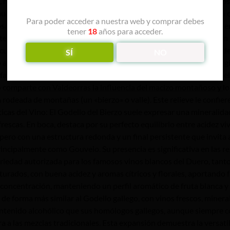
 normalmente con un hombro y de compacidad media. Los granos de
on mucha pruina, con pecas y que adquiere durante la maduración un 
Para poder acceder a nuestra web y comprar debes
sa, sin sabores particulares, con intenso aroma peculiar y persiste
tener
18
años para acceder.
ste mal el frío y la exposición directa al sol produce quemaduras e
stancias por las cuales estuvo cerca de la desaparición. El Godello
SÍ
NO
o a regiones vecinas que comparten similitudes climáticas y geológi
amosa por sus vinos tintos de Mencía, los vinos blancos de Godel
comparte con Valdeorras la influencia del macizo montañoso y los su
odeada de montañas (un «bierzo» o valle). Este relieve le confie
cas del Vino: El Godello del Bierzo suele expresar una mineralidad 
 frescas. En boca, destaca por su perfecto equilibrio entre acidez 
 pero con una estructura redonda y un final persistente que invita
principalmente como Gouveio. Su presencia es significativa en las r
ariedad autorizada para los famosos vinos blancos del Duero, tant
turados, con buena acidez y aromas cítricos y florales, aportando 
concentración, manteniendo un perfil aromático de fruta blanca y
de forma más similar al Godello gallego, con vinos frescos, mineral
ontenido alcohólico que sus homólogos gallegos, aunque siempre co
a a las mezclas tradicionales. Esta expansión demuestra la versatil