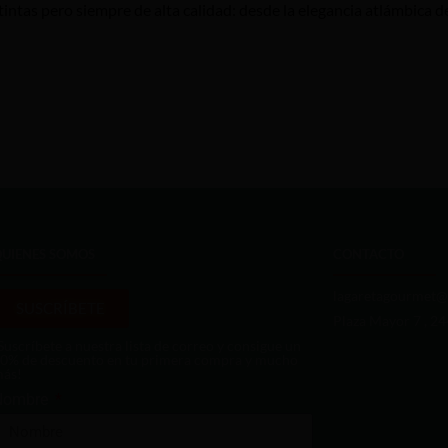
ntas pero siempre de alta calidad: desde la elegancia atlámbica de 
QUIENES SOMOS
CONTACTO
lagaretagourmet@
SUSCRÍBETE
Plaza Mayor 7 , 2
Suscríbete a nuestra lista de correo y consigue un
0% de descuento en tu primera compra y mucho
ás!
Nombre