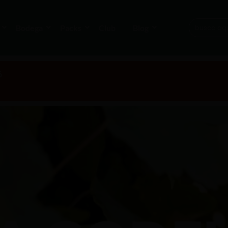
Bodega
Packs
Club
Blog
6