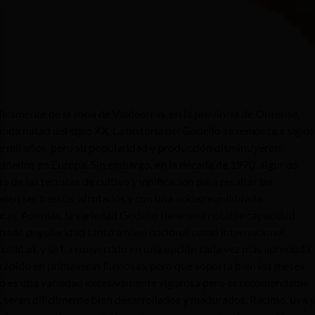
ficamente de la zona de Valdeorras, en la provincia de Ourense,
nda mitad del siglo XX. La historia del Godello se remonta a siglos
 de mil años, pero su popularidad y producción disminuyeron
s viñedos en Europa. Sin embargo, en la década de 1970, algunos
de las técnicas de cultivo y vinificación para resaltar las
uelen ser frescos, afrutados y con una acidez equilibrada.
ancas. Además, la variedad Godello tiene una notable capacidad
anado popularidad tanto a nivel nacional como internacional,
alidad, y se ha convertido en una opción cada vez más apreciada
 rápido en primaveras lluviosas, pero que soporta bien los meses
o es una variedad excesivamente vigorosa pero es recomendable
a, serán difícilmente bien desarrollados y madurados. Racimo, uva y