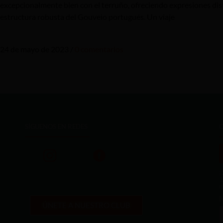
excepcionalmente bien con el terruño, ofreciendo expresiones disti
estructura robusta del Gouveio portugués. Un viaje
24 de mayo de 2023
/
0 comentarios
SÍGUENOS EN REDES
¡
1
m
ÚNETE A NUESTRO CLUB