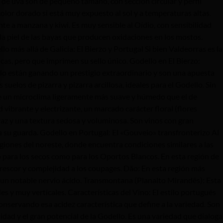
 uva son de pequeño tamaño, con sección circular y perfil
color dorado si está muy expuesto al sol y a temperaturas altas.
nte a manzana y kiwi. Es muy sensible al Oídio, con sensibilidad
n la piel de las bayas que producen oxidaciones en los mostos.
 más allá de Galicia: El Bierzo y Portugal Si bien Valdeorras es la
cas, pero que imprimen su sello único. Godello en El Bierzo:
lo están ganando un prestigio extraordinario y son una apuesta
elos de pizarra y pizarra arcillosa, ideales para el Godello. Sin
re un microclima ligeramente más suave y húmedo que el de
vibrante y electrizante, un marcado carácter floral (flores
vivaz y una textura sedosa y voluminosa. Son vinos con gran
 a su guarda. Godello en Portugal: El «Gouveio» transfronterizo Al
egiones del noreste, donde encuentra condiciones similares a las
o para los secos como para los Oportos Blancos. En esta región de
frescor y complejidad a los coupages. Dão: En esta región más
 un notable nervio ácido. Transmontana (Planalto Mirandês): Esta
es y muy verticales. Características del Vino: El estilo portugués
nservando esa acidez característica que define a la variedad. Son
idad y el gran potencial de la Godello. Es una variedad que dialoga