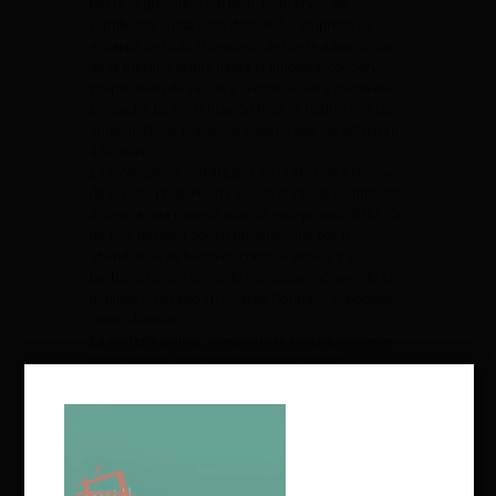
hasta la presentación final, Conservas de
Cambados cuida cada detalle. La empresa se
encarga de todo el proceso, desde la adquisición
de la materia prima hasta la limpieza, cocción,
preparación de salsas y la colocación a mano del
producto. La presentación final se realiza con las
emblemáticas mallas de colores que caracterizan
a la marca.
La localización estratégica en la «Ría de Arousa»
de Galicia proporciona a Conservas de Cambados
acceso a una riqueza marina excepcional. Esta ría
no solo destaca por su tamaño, sino por la
abundancia de bivalvos como la almeja y el
berberecho, así como de moluscos, incluyendo el
mejillón cultivado en viveros flotantes conocidos
como «bateas».
La materia prima, seleccionada cuidadosamente
de estas rías, es el secreto detrás de las
conservas más selectas y artesanas que llegan a
tu mesa. Se enorgullecen de seguir métodos de
elaboración tradicionales, infundiendo cada
producto con mimo y dedicación. El resultado es
una gama de conservas de alta calidad y
completamente natural, sin conservantes ni