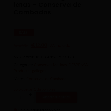
latas - Conserva de
Cambados
☆
☆
☆
☆
☆
SALE!
€
12.00
€
18.00
IVA incluido
SKU:
ZAMB-RCE-GUISA1920-120
Categorías:
Conservas Marinas
,
DESPENSA
,
Productos gallegos
Marca:
Conservas de Cambados
Solo quedan 1 disponibles
Añadir al carrito
Solo quedan 1 disponibles