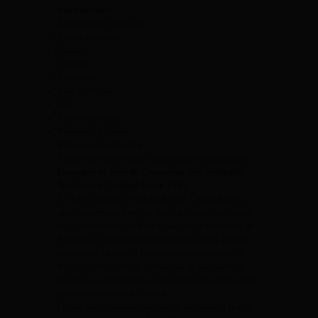
Ingredientes:
Zamburiñas (molusco)
Aceite de oliva
Tomate
Cebolla
Pimiento
Vino (sulfitos)
Sal
Pimentón dulce
Pimentón picante
Información alérgica:
Puede contener trazas de pescado y crustáceo.
Descubre el Arte de Conservas de Cambados:
Tradición y Calidad desde 1985
En 1985 nació CONSERVAS DE CAMBADOS,
una conservera familiar que ha forjado su legado
en el corazón de las Rías Gallegas, al noroeste de
España, en la hermosa región de Galicia. Desde
sus inicios, la familia ha cultivado con pasión la
tradición de elaborar conservas de pescados y
mariscos, convirtiendo cada producto en una obra
maestra de sabor y calidad.
Desde la cuidadosa elección de la materia prima