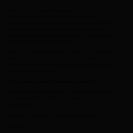
Adquiridas en la
lonja de Cambados
durante los meses de
noviembre a marzo. En primer lugar se depuran
naturalmente en agua de mar y, tras una cuidada selección
y limpieza manual para elegir los mejores ejemplares, se
empacan seleccionándolas por tamaños, a continuación se
le añade la reconocida salsa Gallega.
Elaboradas con ingredientes de calidad, como zamburiñas,
aceite de oliva, cebolla, tomate, pimiento, vino, especias y
sal. Estas zamburiñas se presentan en una deliciosa salsa
que realza su sabor único.
Puede contener trazas de pescado y crustáceo
Conservar
en lugar fresco y seco. Una vez abierto el envase
consérvelo en el frigorífico, se recomienda su consumo
antes de 2 días.
Consumo:
4 años a partir de la fecha de fabricación.
Formato: 2 latas 111 gr. c/u