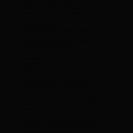
Su tamaño puede alcanzar hasta 7,5 cm de
diámetro, y aunque su concha puede ser grande,
el músculo aductor (parte comestible) es más
pequeño. Puedes disfrutarlas con o sin concha,
según tu preferencia.
Sumérgete en el sabor excepcional del mar con
cada mordisco, y déjate llevar por la autenticidad
de las Zamburiñas Conservas Cambados, una
verdadera joya culinaria gallega.
Las zamburiñas se alimentan de plancton en las
costas gallegas y su mejor época va de
septiembre a mayo. Para resaltar su sabor
delicado, tierno y dulce, es recomendable
cocinarlas durante un breve periodo de tiempo a
fuego medio, como un rápido salteado.
En comparación con las vieiras, las zamburiñas
ofrecen un sabor y una calidad más concentrados,
siendo aún más sabrosas. Su textura delicada y
tierna las convierte en una opción culinaria
irresistible.
Disfruta de la experiencia de las Zamburiñas
Conservas Cambados, una conserva gallega de
calidad que te transportará a las delicias de las
Rías Gallegas en cada bocado.