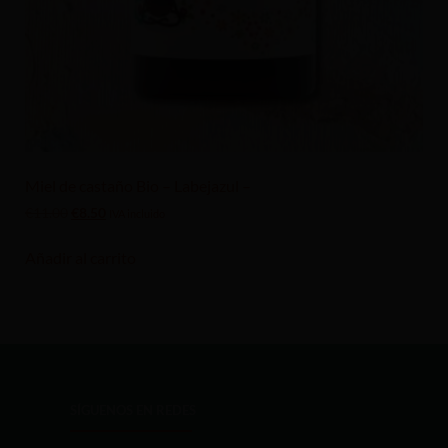
Miel de castaño Bio – Labejazul –
€
11.00
€
8.50
IVA incluido
Añadir al carrito
SÍGUENOS EN REDES