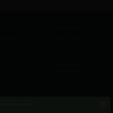
INFORMACIÓN ÚTIL
gmail.com
Condiciones de envío
4450 Toreno, León
Economía Circular
Aviso legal
Términos del servicio
Políticas de privacidad
Política de reembolso
Preguntas frecuentes - FAQ
miento de las cookies