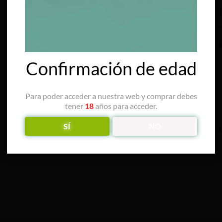
Confirmación de edad
Para poder acceder a nuestra web y comprar debes
tener
18
años para acceder.
SÍ
NO