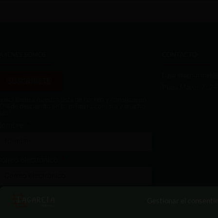
QUIENES SOMOS
CONTACTO
lagaretagourmet@
SUSCRÍBETE
Plaza Mayor 7 , 2
Suscríbete a nuestra lista de correo y consigue un
0% de descuento en tu primera compra y mucho
ás!
Nombre
orreo electrónico
Enviar
Gestionar el consenti