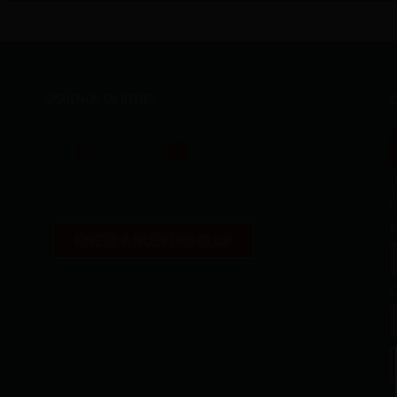
SÍGUENOS EN REDES
¡
1
m
ÚNETE A NUESTRO CLUB
C