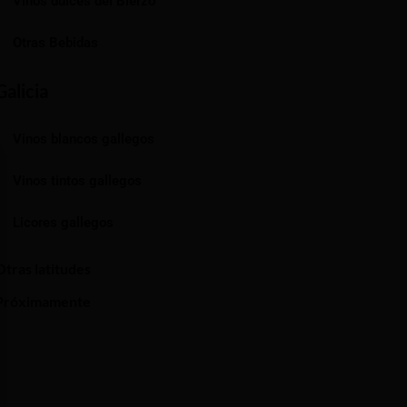
Vinos dulces del Bierzo
Otras Bebidas
Galicia
Vinos blancos gallegos
Vinos tintos gallegos
Licores gallegos
Otras latitudes
Próximamente