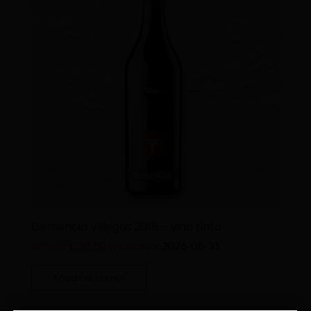
Demencia Villegas 2018 – vino tinto
€
26.60
2026-08-31
€
32.00
IVA incluido
Añadir al carrito