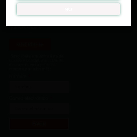
ÚNETE A NUESTRO CLUB
NO
QUIENES SOMOS
SUSCRÍBETE
¡Suscríbete a nuestra lista de
correo y consigue un 10% de
descuento en tu primera
compra y mucho más!
Nombre
Correo electrónico
Enviar