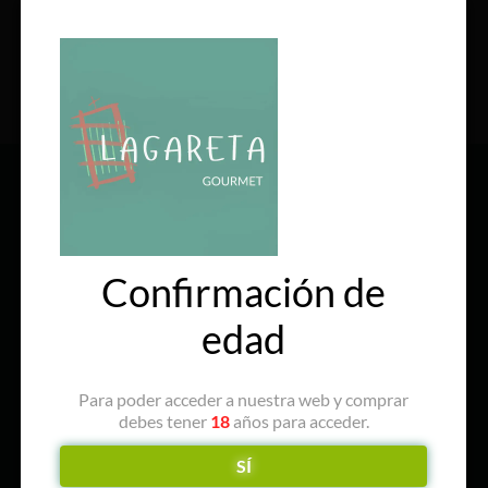
SÍGUENOS EN REDES
Confirmación de
edad
Para poder acceder a nuestra web y comprar
debes tener
18
años para acceder.
SÍ