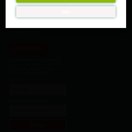
ÚNETE A NUESTRO CLUB
NO
QUIENES SOMOS
SUSCRÍBETE
¡Suscríbete a nuestra lista de
correo y consigue un 10% de
descuento en tu primera
compra y mucho más!
Nombre
Correo electrónico
Enviar