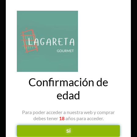
SÍGUENOS EN REDES
Confirmación de
edad
Para poder acceder a nuestra web y comprar
debes tener
18
años para acceder.
SÍ