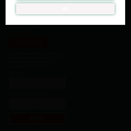
ÚNETE A NUESTRO CLUB
NO
QUIENES SOMOS
SUSCRÍBETE
¡Suscríbete a nuestra lista de
correo y consigue un 10% de
descuento en tu primera
compra y mucho más!
Nombre
Correo electrónico
Enviar