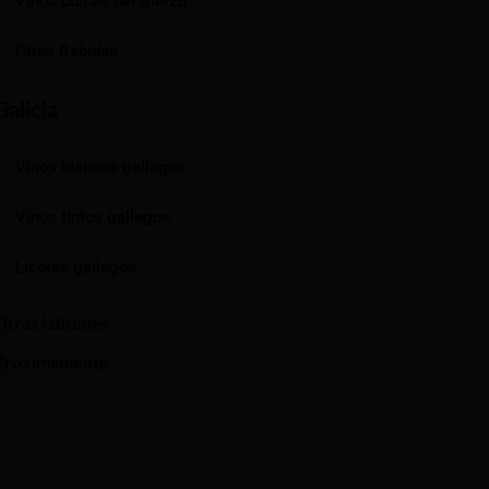
Vinos dulces del Bierzo
Otras Bebidas
Galicia
Vinos blancos gallegos
Vinos tintos gallegos
Licores gallegos
Otras latitudes
Próximamente