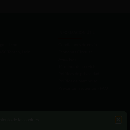
INFORMACIÓN ÚTIL
gmail.com
Condiciones de envío
4450 Toreno, León
Economía Circular
Aviso legal
Términos del servicio
Políticas de privacidad
Política de reembolso
Preguntas frecuentes - FAQ
miento de las cookies