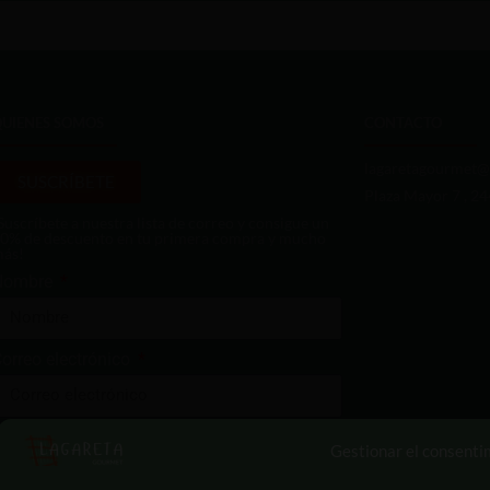
QUIENES SOMOS
CONTACTO
lagaretagourmet@
SUSCRÍBETE
Plaza Mayor 7 , 2
Suscríbete a nuestra lista de correo y consigue un
0% de descuento en tu primera compra y mucho
ás!
Nombre
orreo electrónico
Enviar
Gestionar el consenti