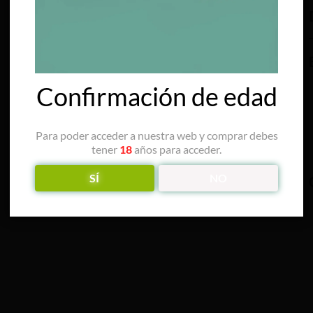
Confirmación de edad
Para poder acceder a nuestra web y comprar debes
tener
18
años para acceder.
SÍ
NO