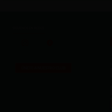
SÍGUENOS EN REDES
¡
1
m
ÚNETE A NUESTRO CLUB
C