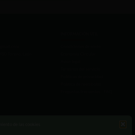
INFORMACIÓN ÚTIL
gmail.com
Condiciones de envío
4450 Toreno, León
Economía Circular
Aviso legal
Términos del servicio
Políticas de privacidad
Política de reembolso
Preguntas frecuentes - FAQ
miento de las cookies