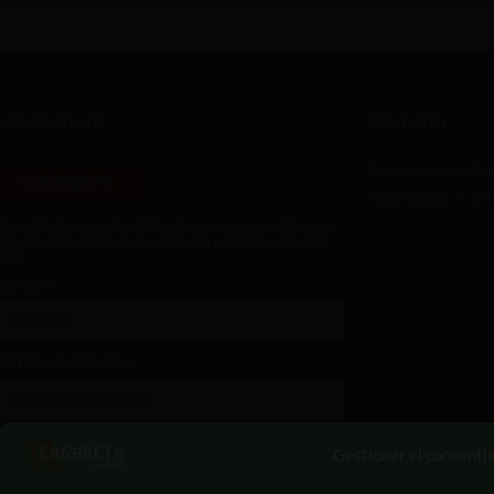
QUIENES SOMOS
CONTACTO
lagaretagourmet@
SUSCRÍBETE
Plaza Mayor 7 , 2
Suscríbete a nuestra lista de correo y consigue un
0% de descuento en tu primera compra y mucho
ás!
Nombre
orreo electrónico
Enviar
Gestionar el consenti