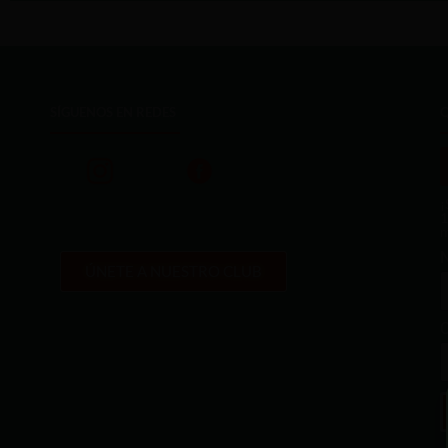
SÍGUENOS EN REDES
¡
1
m
ÚNETE A NUESTRO CLUB
C