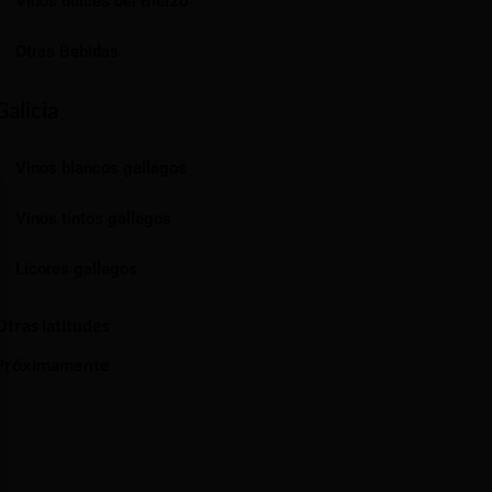
Vinos dulces del Bierzo
Otras Bebidas
Galicia
Vinos blancos gallegos
Vinos tintos gallegos
Licores gallegos
Otras latitudes
Próximamente