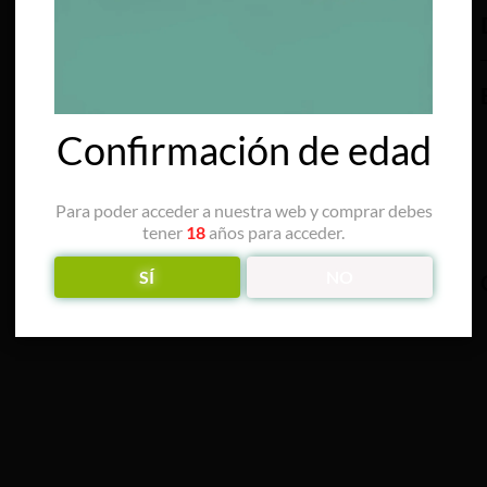
Confirmación de edad
Para poder acceder a nuestra web y comprar debes
tener
18
años para acceder.
SÍ
NO