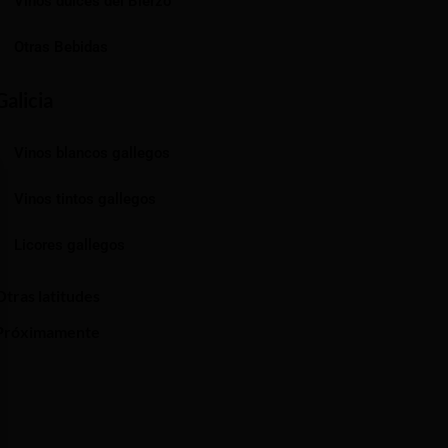
Vinos dulces del Bierzo
Otras Bebidas
Galicia
Vinos blancos gallegos
Vinos tintos gallegos
Licores gallegos
Otras latitudes
Próximamente