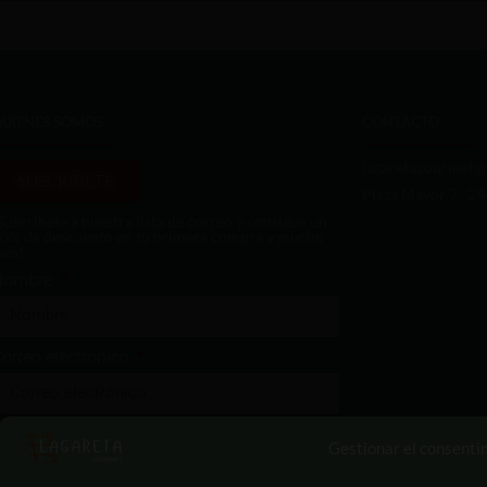
QUIENES SOMOS
CONTACTO
lagaretagourmet@
SUSCRÍBETE
Plaza Mayor 7 , 2
Suscríbete a nuestra lista de correo y consigue un
0% de descuento en tu primera compra y mucho
ás!
Nombre
orreo electrónico
Enviar
Gestionar el consenti