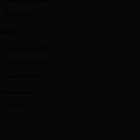
Vinos dulces del Bierzo
Otras Bebidas
Galicia
Vinos blancos gallegos
Vinos tintos gallegos
Licores gallegos
Otras latitudes
Próximamente