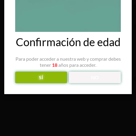
Confirmación de edad
Para poder acceder a nuestra web y comprar debes
tener
18
años para acceder.
SÍ
NO