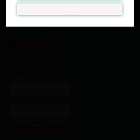
ÚNETE A NUESTRO CLUB
NO
QUIENES SOMOS
SUSCRÍBETE
¡Suscríbete a nuestra lista de
correo y consigue un 10% de
descuento en tu primera
compra y mucho más!
Nombre
Correo electrónico
Enviar