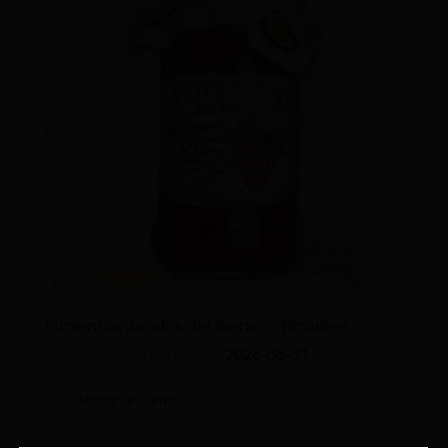
Pimientos Asados del Bierzo – Picantes
€
10.50
2026-08-31
€
15.00
IVA incluido
Añadir al carrito