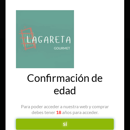
SÍGUENOS EN REDES
Confirmación de
edad
Para poder acceder a nuestra web y comprar
debes tener
18
años para acceder.
SÍ