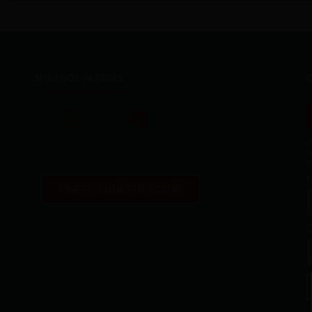
SÍGUENOS EN REDES
¡
1
m
ÚNETE A NUESTRO CLUB
C