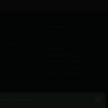
INFORMACIÓN ÚTIL
gmail.com
Condiciones de envío
4450 Toreno, León
Economía Circular
Aviso legal
Términos del servicio
Políticas de privacidad
Política de reembolso
Preguntas frecuentes - FAQ
miento de las cookies