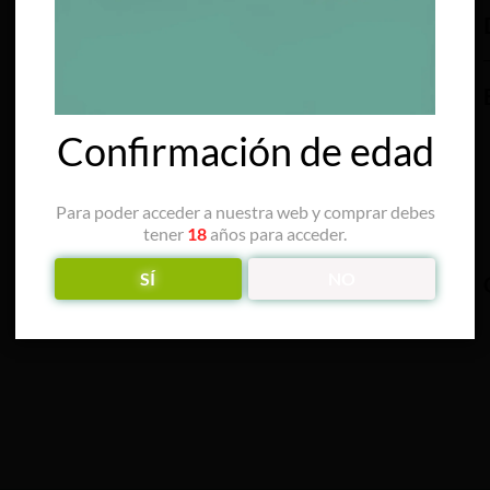
Confirmación de edad
Para poder acceder a nuestra web y comprar debes
tener
18
años para acceder.
SÍ
NO