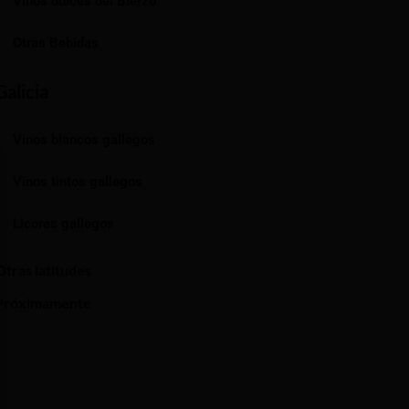
Vinos dulces del Bierzo
Otras Bebidas
Galicia
Vinos blancos gallegos
Vinos tintos gallegos
Licores gallegos
Otras latitudes
Próximamente