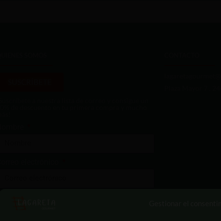
QUIENES SOMOS
CONTACTO
lagaretagourmet@
SUSCRÍBETE
Plaza Mayor 7 , 2
Suscríbete a nuestra lista de correo y consigue un
0% de descuento en tu primera compra y mucho
ás!
Nombre
orreo electrónico
Enviar
Gestionar el consenti