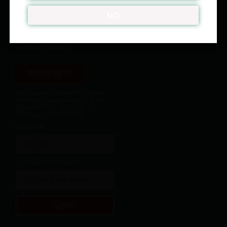
ÚNETE A NUESTRO CLUB
NO
QUIENES SOMOS
SUSCRÍBETE
¡Suscríbete a nuestra lista de
correo y consigue un 10% de
descuento en tu primera
compra y mucho más!
Nombre
Correo electrónico
Enviar