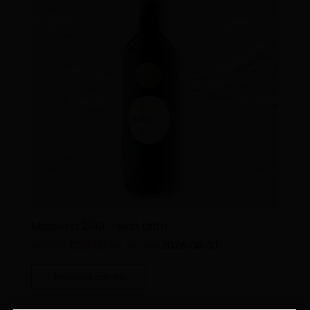
Massuria 2019 – vino tinto
€
23.60
2026-08-31
€
30.00
IVA incluido
Añadir al carrito