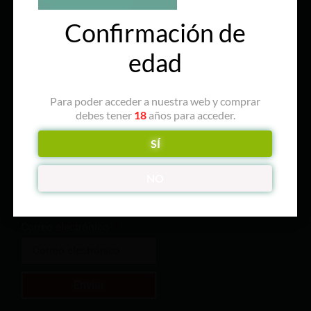
ÚNETE A NUESTRO CLUB
Confirmación de
edad
QUIENES SOMOS
Para poder acceder a nuestra web y comprar
SUSCRÍBETE
debes tener
18
años para acceder.
¡Suscríbete a nuestra lista de
correo y consigue un 10% de
SÍ
descuento en tu primera
compra y mucho más!
NO
Nombre
Correo electrónico
Enviar