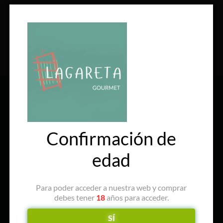
SÍGUENOS EN REDES
Confirmación de
edad
Para poder acceder a nuestra web y comprar
debes tener
18
años para acceder.
SÍ