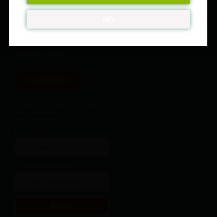
ÚNETE A NUESTRO CLUB
NO
QUIENES SOMOS
SUSCRÍBETE
¡Suscríbete a nuestra lista de
correo y consigue un 10% de
descuento en tu primera
compra y mucho más!
Nombre
Correo electrónico
Enviar